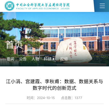
首页
要闻
公告
人物
科研
视频
江小涓、宫建霞、李秋甫：数据、数据关系与
数字时代的创新范式
时间：2024-10-15
点击数：
1377