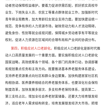
动者劳动保障权益维护。要着力促进供需匹配，抓好抓实高校毕
业生、下岗失业人员、农民工等重点群体就业工作，加强新时代
青年择业观教育，加大育龄妇女就业支持力度。要加快建设统一
规范、竞争有序的人力资源市场，破除劳动力和人才流动障碍，
避免身份、性别等就业歧视问题，保障城乡劳动者享有平等就业
权利，促进人力资源在区域间的合理布局和产业间的协调分布。
第四，积极应对人口老龄化。
积极应对人口老龄化是新时代推
动人口高质量发展的一个重要方面。要实施积极应对人口老龄化
国家战略，高效统筹各个领域、各个部门的具体行动，协调部署
和规划重点任务和主攻方向。既要推进基本养老服务体系建设，
支持养老资源重点向社区和群众身边聚集，加快构建居家社区机
构相协调、医养康养相结合的养老服务体系，也要深化社会保险
制度改革，加快发展多层次、多支柱养老保险体系，提高第二、
第三支柱占比，增加全社会养老财富储备，还要大力培育银发经
济，适应老年人需求结构转变，培育发展银发经济大市场，把增