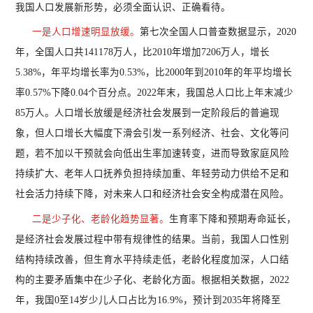
我国人口发展新形势，必须全面认识、正确看待。
一是人口增速明显放缓。
第七次全国人口普查数据显示，
2020
年，全国人口共141178万人，比2010年增加7206万人，增长
5.38%，年平均增长率为0.53%，比2000年到2010年的年平均增长
率0.57%下降0.04个百分点。2022年末，我国总人口比上年末减少
85万人。人口增长放缓是经济社会发展到一定阶段后的普遍现
象，但人口增长大幅度下滑会引发一系列经济、社会、文化等问
题，若不加以干预就会向低出生率加速转变，进而导致家庭风险
持续扩大、老年人口抚养负担持续加重、年轻劳动力供给不足和
社会活力持续下降，对未来人口和经济社会安全构成潜在风险。
二是少子化、老龄化趋势显著。
生育率下降和预期寿命延长，
是经济社会发展过程中带有规律性的结果。当前，我国人口性别
结构持续改善，但生育水平持续走低，老龄化程度加深，人口结
构的主要矛盾集中在少子化、老龄化方面。根据相关数据，
2022
年，我国0至14岁少儿人口占比为16.9%，预计到2035年将降至