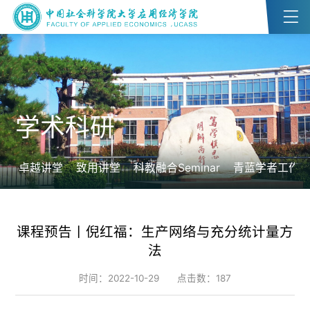
学术科研
卓越讲堂
致用讲堂
科教融合Seminar
青蓝学者工作
课程预告丨倪红福：生产网络与充分统计量方
法
时间：2022-10-29
点击数：
187