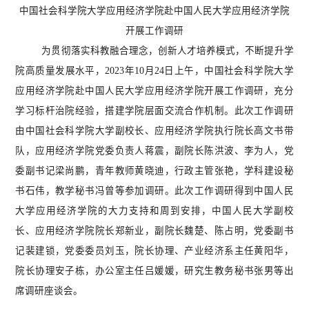
中国社会科学院大学应用经济学院赴中国人民大学应用经济学院
开展工作调研
为贯彻落实科教融合理念，创新人才培养模式，不断提升学
院高质量发展水平，
2023年10月24日上午，
中国社会科学院大学
应用经济学院赴中国人民大学应用经济学院开展工作调研，充分
学习标杆治院经验，搭建学院层面交流合作机制。此次工作调研
由
中国社会科学院大学副校长、应用经济学院执行院长高文书
带
队，
应用经济学院党委负责人蒋震
，
副院长
陈洪波、
李为人
，
党
委副书记梁尚鹏
，青年教师黄晓迪，行政主管张艳，学科建设秘
书石伟，教学秘书冯曾
等
参加调研
。
此次工作调研得到中国人民
大学应用经济学院的大力支持和周到安排，中国人民大学副校
长、应用经济学院
院长
郑新业，副院长魏楚、陈占明，
党委副书
记
裴建锁，党委委员刘玉，院长协理、产业经济系主任黄阳华，
院长协理安子栋，办公室主任吕媛媛，研究生教务秘书张男
等
出
席
调研座谈会。