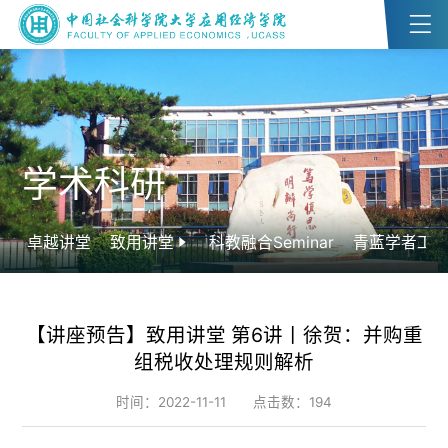
学术科研
卓越讲堂
致用讲堂
科教融合Seminar
青蓝学者工
【讲座预告】致用讲堂 第6讲丨徐贺：并购重
组税收处理规则解析
时间：2022-11-11
点击数：
194