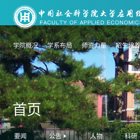
学院概况
学系布局
师资力量
招生培
首页
要闻
公告
人物
科研