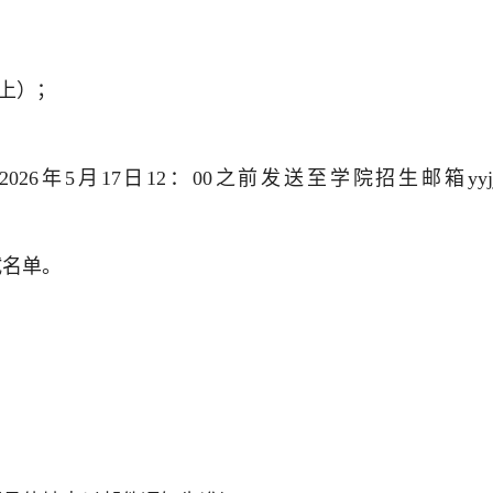
纸上）；
2026年5
月
17
日
12
：
00
之前发送
至学院招生邮箱
yyj
试名单。