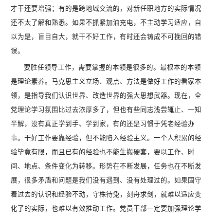
才干还要增强；有的是跨地域交流的，对新任职地方的实际情况
还不太了解和熟悉。如果不抓紧加油充电，不主动学习适应，自
以为是，盲目自大，就干不好工作，有时还会铸成不可挽回的错
误。
要胜任领导工作，需要掌握的本领是很多的。最根本的本领
是理论素养。马克思主义立场、观点、方法是做好工作的看家本
领，是指导我们认识世界、改造世界的强大思想武器。现在，全
党理论学习氛围比过去浓厚多了，但也有些同志浅尝辄止、一知
半解，没有真正学到手、学到家，有的还是习惯于凭老经验办
事。干好工作要靠经验，但不能陷入经验主义。一个人积累的经
验毕竟有限，而且已有的经验也不能生搬硬套，要以工作、时
间、地点、条件变化为转移。形势在不断发展，任务也在不断发
展，很多矛盾和问题是我们没有遇到、没有处理过的。如果固守
着过去的认识和经验不动，守株待兔，刻舟求剑，就难以适应变
化了的实际，也难以有效推动工作。党员干部一定要加强理论学