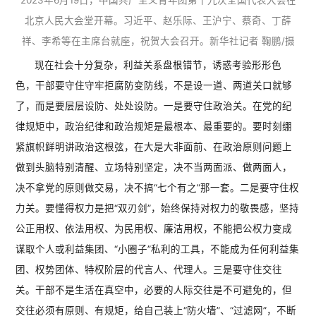
2023年6月19日，中国共产主义青年团第十九次全国代表大会在
北京人民大会堂开幕。习近平、赵乐际、王沪宁、蔡奇、丁薛
祥、李希等在主席台就座，祝贺大会召开。新华社记者 鞠鹏/摄
现在社会十分复杂，利益关系盘根错节，诱惑考验形形色
色，干部要守住守牢拒腐防变防线，不是设一道、两道关口就够
了，而是要层层设防、处处设防。一是要守住政治关。在党的纪
律规矩中，政治纪律和政治规矩是最根本、最重要的。要时刻绷
紧旗帜鲜明讲政治这根弦，在大是大非面前、在政治原则问题上
做到头脑特别清醒、立场特别坚定，决不当两面派、做两面人，
决不拿党的原则做交易，决不搞“七个有之”那一套。二是要守住权
力关。要懂得权力是把“双刃剑”，始终保持对权力的敬畏感，坚持
公正用权、依法用权、为民用权、廉洁用权，不能把公权力变成
谋取个人或利益集团、“小圈子”私利的工具，不能成为任何利益集
团、权势团体、特权阶层的代言人、代理人。三是要守住交往
关。干部不是生活在真空中，必要的人际交往是不可避免的，但
交往必须有原则、有规矩，给自己装上“防火墙”、“过滤网”，不断