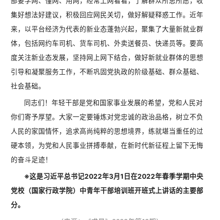
部要学网、懂网、用网，经常上网看看，了解群众所思所愿，收
集好想法好建议，积极回应网民关切，做好解疑释惑工作。近年
来，以平台经济为代表的新业态蓬勃兴起，聚集了大量新就业群
体，包括网约车司机、货车司机、外卖送餐员、快递员等。要高
度关注新业态发展，坚持网上网下结合，做好新就业群体的思想
引导和凝聚服务工作，不断巩固党执政的阶级基础、群众基础、
社会基础。
同志们！年轻干部是党和国家事业发展的希望，党和人民对
你们寄予厚望。大家一定要锤炼对党忠诚的政治品格，树立不负
人民的家国情怀，追求高尚纯粹的思想境界，练就堪当重任的过
硬本领，为党和人民事业拼搏奉献，在新时代新征程上留下无悔
的奋斗足迹！
※这是习近平总书记2022年3月1日在2022年春季学期中央
党校（国家行政学院）中青年干部培训班开班式上讲话的主要部
分。