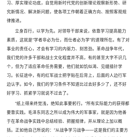
习、厚实理论功底，自觉用新时代党的创新理论观察新形势、研
究新情况、解决新问题，使各项工作朝着正确方向、按照客观规
律推进。
立身百行，以学为先。对领导干部来说，依靠学习提高能力
素质，这就是“学者非必为仕，而仕者必为学”的道理所在。有了对
事业的责任心，才会有学习的内驱力、刻苦劲。革命战争年代，
我们党的许多干部和战士文化程度并不高，有的甚至大字不识几
个，但为了适应革命任务需要，他们就如饥似渴、见缝插针学
习。长征途中，有的红军战士把字贴在后背上，后面的人边行军
边认字。如今，我们的学习条件不知道比过去好多少了，还不好
好学习、抓紧学习就说不过去了。
“纸上得来终觉浅，绝知此事要躬行。”所有实际能力的获得都
要靠实践。毛泽东同志之所以成为伟大的军事家，就是因为他善
于在革命战争实践中总结经验、把握规律，并从理论上加以概
括。正如他自己所说的：“从战争学习战争——这是我们的主要方