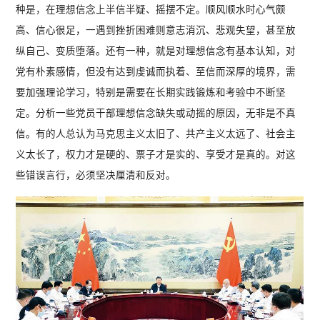
种是，在理想信念上半信半疑、摇摆不定。顺风顺水时心气颇
高、信心很足，一遇到挫折困难则意志消沉、悲观失望，甚至放
纵自己、变质堕落。还有一种，就是对理想信念有基本认知，对
党有朴素感情，但没有达到虔诚而执着、至信而深厚的境界，需
要加强理论学习，特别是需要在长期实践锻炼和考验中不断坚
定。分析一些党员干部理想信念缺失或动摇的原因，无非是不真
信。有的人总认为马克思主义太旧了、共产主义太远了、社会主
义太长了，权力才是硬的、票子才是实的、享受才是真的。对这
些错误言行，必须坚决厘清和反对。