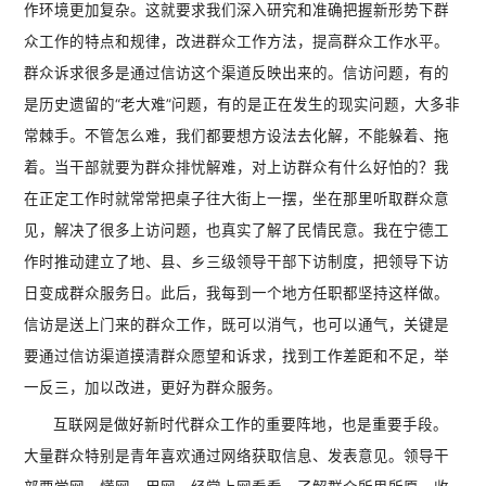
作环境更加复杂。这就要求我们深入研究和准确把握新形势下群
众工作的特点和规律，改进群众工作方法，提高群众工作水平。
群众诉求很多是通过信访这个渠道反映出来的。信访问题，有的
是历史遗留的“老大难”问题，有的是正在发生的现实问题，大多非
常棘手。不管怎么难，我们都要想方设法去化解，不能躲着、拖
着。当干部就要为群众排忧解难，对上访群众有什么好怕的？我
在正定工作时就常常把桌子往大街上一摆，坐在那里听取群众意
见，解决了很多上访问题，也真实了解了民情民意。我在宁德工
作时推动建立了地、县、乡三级领导干部下访制度，把领导下访
日变成群众服务日。此后，我每到一个地方任职都坚持这样做。
信访是送上门来的群众工作，既可以消气，也可以通气，关键是
要通过信访渠道摸清群众愿望和诉求，找到工作差距和不足，举
一反三，加以改进，更好为群众服务。
互联网是做好新时代群众工作的重要阵地，也是重要手段。
大量群众特别是青年喜欢通过网络获取信息、发表意见。领导干