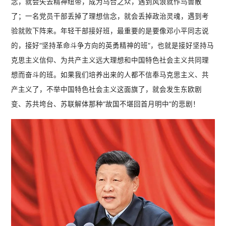
念，就会失去精神纽带，成为乌合之众，遇到风浪就作鸟兽散
了；一名党员干部丢掉了理想信念，就会丢掉政治灵魂，遇到考
验就败下阵来。年轻干部接好班，最重要的是要像邓小平同志说
的，接好“坚持革命斗争方向的英勇精神的班”，也就是接好坚持马
克思主义信仰、为共产主义远大理想和中国特色社会主义共同理
想而奋斗的班。如果我们培养出来的人都不信奉马克思主义、共
产主义了，不举中国特色社会主义这面旗了，就会发生东欧剧
变、苏共垮台、苏联解体那种“故国不堪回首月明中”的悲剧！