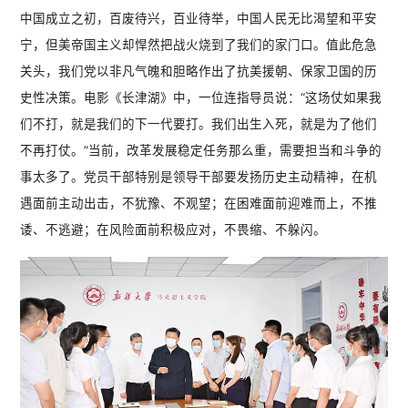
中国成立之初，百废待兴，百业待举，中国人民无比渴望和平安
宁，但美帝国主义却悍然把战火烧到了我们的家门口。值此危急
关头，我们党以非凡气魄和胆略作出了抗美援朝、保家卫国的历
史性决策。电影《长津湖》中，一位连指导员说：“这场仗如果我
们不打，就是我们的下一代要打。我们出生入死，就是为了他们
不再打仗。”当前，改革发展稳定任务那么重，需要担当和斗争的
事太多了。党员干部特别是领导干部要发扬历史主动精神，在机
遇面前主动出击，不犹豫、不观望；在困难面前迎难而上，不推
诿、不逃避；在风险面前积极应对，不畏缩、不躲闪。