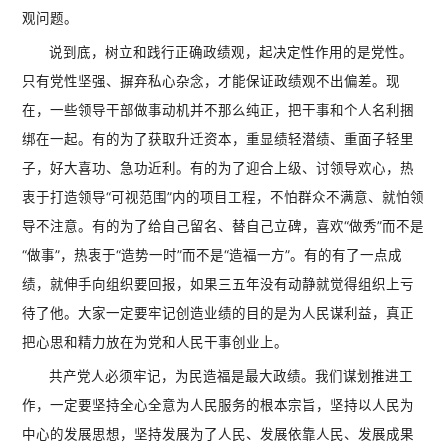
观问题。
说到底，树立和践行正确政绩观，起决定性作用的是党性。
只有党性坚强、摒弃私心杂念，才能保证政绩观不出偏差。现
在，一些领导干部做事动机并不那么纯正，把干事和个人名利捆
绑在一起。有的为了获取升迁资本，重显绩轻潜绩、重面子轻里
子，好大喜功、急功近利。有的为了迎合上级、讨领导欢心，热
衷于打造领导“可视范围”内的项目工程，不怕群众不满意、就怕领
导不注意。有的为了给自己留名、替自己立碑，喜欢“做秀”而不是
“做事”，热衷于“造势一时”而不是“造福一方”。有的有了一点成
绩，就伸手向组织要回报，如果三五年没有动静就觉得组织上亏
待了他。大家一定要牢记创造业绩的目的是为人民谋利益，真正
把心思和精力放在为党和人民干事创业上。
共产党人必须牢记，为民造福是最大政绩。我们谋划推进工
作，一定要坚持全心全意为人民服务的根本宗旨，坚持以人民为
中心的发展思想，坚持发展为了人民、发展依靠人民、发展成果