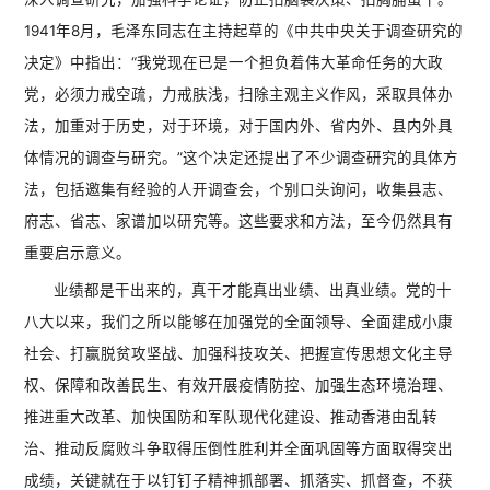
1941年8月，毛泽东同志在主持起草的《中共中央关于调查研究的
决定》中指出：“我党现在已是一个担负着伟大革命任务的大政
党，必须力戒空疏，力戒肤浅，扫除主观主义作风，采取具体办
法，加重对于历史，对于环境，对于国内外、省内外、县内外具
体情况的调查与研究。”这个决定还提出了不少调查研究的具体方
法，包括邀集有经验的人开调查会，个别口头询问，收集县志、
府志、省志、家谱加以研究等。这些要求和方法，至今仍然具有
重要启示意义。
业绩都是干出来的，真干才能真出业绩、出真业绩。党的十
八大以来，我们之所以能够在加强党的全面领导、全面建成小康
社会、打赢脱贫攻坚战、加强科技攻关、把握宣传思想文化主导
权、保障和改善民生、有效开展疫情防控、加强生态环境治理、
推进重大改革、加快国防和军队现代化建设、推动香港由乱转
治、推动反腐败斗争取得压倒性胜利并全面巩固等方面取得突出
成绩，关键就在于以钉钉子精神抓部署、抓落实、抓督查，不获