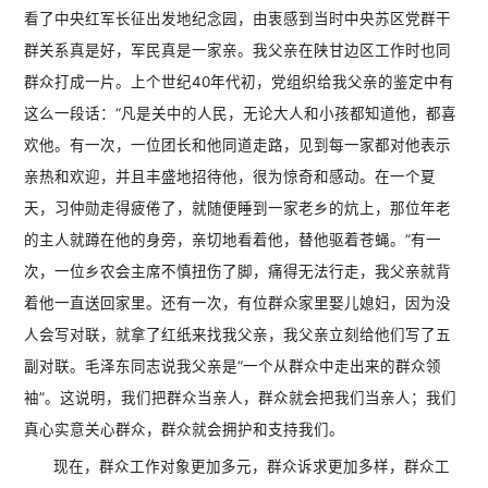
看了中央红军长征出发地纪念园，由衷感到当时中央苏区党群干
群关系真是好，军民真是一家亲。我父亲在陕甘边区工作时也同
群众打成一片。上个世纪40年代初，党组织给我父亲的鉴定中有
这么一段话：“凡是关中的人民，无论大人和小孩都知道他，都喜
欢他。有一次，一位团长和他同道走路，见到每一家都对他表示
亲热和欢迎，并且丰盛地招待他，很为惊奇和感动。在一个夏
天，习仲勋走得疲倦了，就随便睡到一家老乡的炕上，那位年老
的主人就蹲在他的身旁，亲切地看着他，替他驱着苍蝇。”有一
次，一位乡农会主席不慎扭伤了脚，痛得无法行走，我父亲就背
着他一直送回家里。还有一次，有位群众家里娶儿媳妇，因为没
人会写对联，就拿了红纸来找我父亲，我父亲立刻给他们写了五
副对联。毛泽东同志说我父亲是“一个从群众中走出来的群众领
袖”。这说明，我们把群众当亲人，群众就会把我们当亲人；我们
真心实意关心群众，群众就会拥护和支持我们。
现在，群众工作对象更加多元，群众诉求更加多样，群众工