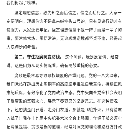
我们树起了榜样。
坚定理想信念，必先知之而后信之，信之而后行之。大家一
定要明白，理想信念不是拿来喊空头口号的，只有见诸行动才有
说服力。大家还要牢记，坚定理想信念不是一阵子而是一辈子的
事，要常修常炼、常悟常进，无论顺境逆境都坚贞不渝，经得起
大浪淘沙的考验。
第二，守住拒腐防变防线。
这个问题，我是反复讲、经常
讲。这是因为从现实情况看，确有响鼓重槌的必要。
腐败是最容易导致政权颠覆的严重问题。党的十八大以来，
我们党站在跳出历史周期率的高度坚定推进自我革命，持续正风
肃纪反腐，有效净化了党内政治生态。党中央向全党全社会表明
了反腐败的坚强决心，展示了零容忍的坚定意志。在这种情况
下，还想搞歪门邪道、走旁门左道，那就是飞蛾扑火，只有请君
入瓮了！我在十九届中央纪委六次全会上强调，年轻干部必须牢
记清廉是福、贪欲是祸的道理，经常对照党的理论和路线方针政