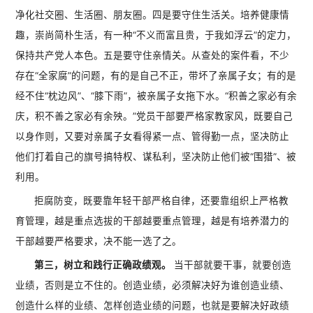
净化社交圈、生活圈、朋友圈。四是要守住生活关。培养健康情
趣，崇尚简朴生活，有一种“不义而富且贵，于我如浮云”的定力，
保持共产党人本色。五是要守住亲情关。从查处的案件看，不少
存在“全家腐”的问题，有的是自己不正，带坏了亲属子女；有的是
经不住“枕边风”、“膝下雨”，被亲属子女拖下水。“积善之家必有余
庆，积不善之家必有余殃。”党员干部要严格家教家风，既要自己
以身作则，又要对亲属子女看得紧一点、管得勤一点，坚决防止
他们打着自己的旗号搞特权、谋私利，坚决防止他们被“围猎”、被
利用。
拒腐防变，既要靠年轻干部严格自律，还要靠组织上严格教
育管理，越是重点选拔的干部越要重点管理，越是有培养潜力的
干部越要严格要求，决不能一选了之。
第三，树立和践行正确政绩观。
当干部就要干事，就要创造
业绩，否则是立不住的。创造业绩，必须解决好为谁创造业绩、
创造什么样的业绩、怎样创造业绩的问题，也就是要解决好政绩