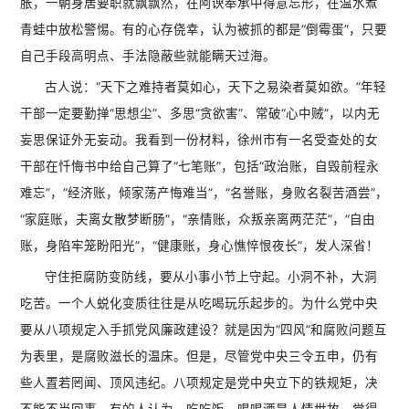
胀，一朝身居要职就飘飘然，在阿谀奉承中得意忘形，在温水煮
青蛙中放松警惕。有的心存侥幸，认为被抓的都是“倒霉蛋”，只要
自己手段高明点、手法隐蔽些就能瞒天过海。
古人说：“天下之难持者莫如心，天下之易染者莫如欲。”年轻
干部一定要勤掸“思想尘”、多思“贪欲害”、常破“心中贼”，以内无
妄思保证外无妄动。我看到一份材料，徐州市有一名受查处的女
干部在忏悔书中给自己算了“七笔账”，包括“政治账，自毁前程永
难忘”，“经济账，倾家荡产悔难当”，“名誉账，身败名裂苦酒尝”，
“家庭账，夫离女散梦断肠”，“亲情账，众叛亲离两茫茫”，“自由
账，身陷牢笼盼阳光”，“健康账，身心憔悴恨夜长”，发人深省！
守住拒腐防变防线，要从小事小节上守起。小洞不补，大洞
吃苦。一个人蜕化变质往往是从吃喝玩乐起步的。为什么党中央
要从八项规定入手抓党风廉政建设？就是因为“四风”和腐败问题互
为表里，是腐败滋长的温床。但是，尽管党中央三令五申，仍有
些人置若罔闻、顶风违纪。八项规定是党中央立下的铁规矩，决