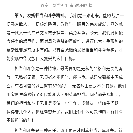
致意。新华社记者 谢环驰/摄
第五，发扬担当和斗争精神。
我们党一路走来，能够战胜一
切强大敌人、一切艰难险阻，取得举世瞩目的伟大成就，靠的就
是一代又一代共产党人敢于担当、英勇斗争。今天，我们肩负使
命任务的艰巨性、面对风险挑战的严峻性、进行伟大斗争形势的
复杂性都是前所未有的。只有全党继续发扬担当和斗争精神，才
能实现中华民族伟大复兴的宏伟目标。
担当和斗争是一种精神，最需要的是无私的品格和无畏的勇
气。无私者无畏，无畏者才能担当、能斗争。从建党到新中国成
立，有名可查的烈士就有370多万，无名烈士更是不计其数，他们
用宝贵生命践行了对民族和人民的英勇担当。同革命先烈相比，
我们的担当和斗争无非是多做一些工作，多解决一些棘手问题，
多得罪几个人。把这些想开了，我们还有什么可畏难的，有什么
不敢担当的？！
担当和斗争是一种责任，敢于负责才叫真担当、真斗争。新