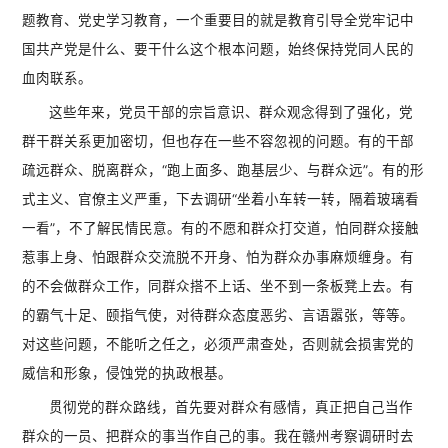
题教育、党史学习教育，一个重要目的就是教育引导全党牢记中
国共产党是什么、要干什么这个根本问题，始终保持党同人民的
血肉联系。
这些年来，党员干部的宗旨意识、群众观念得到了强化，党
群干群关系更加密切，但也存在一些不容忽视的问题。有的干部
疏远群众、脱离群众，“跑上面多、跑基层少、与群众远”。有的形
式主义、官僚主义严重，下去调研“坐着小车转一转，隔着玻璃看
一看”，不了解民情民意。有的不愿和群众打交道，怕同群众接触
惹事上身、怕跟群众交流脱不开身、怕为群众办事麻烦缠身。有
的不会做群众工作，同群众搭不上话、坐不到一条板凳上去。有
的霸气十足、颐指气使，对待群众态度恶劣、言语嚣张，等等。
对这些问题，不能听之任之，必须严肃查处，否则就会损害党的
威信和形象，侵蚀党的执政根基。
贯彻党的群众路线，首先要对群众有感情，真正把自己当作
群众的一员、把群众的事当作自己的事。我在赣州考察调研时去