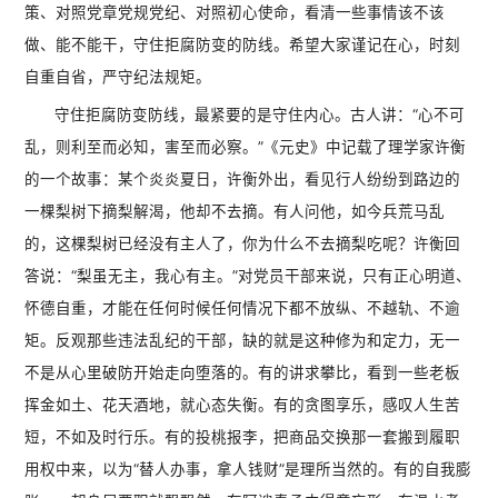
策、对照党章党规党纪、对照初心使命，看清一些事情该不该
做、能不能干，守住拒腐防变的防线。希望大家谨记在心，时刻
自重自省，严守纪法规矩。
守住拒腐防变防线，最紧要的是守住内心。古人讲：“心不可
乱，则利至而必知，害至而必察。”《元史》中记载了理学家许衡
的一个故事：某个炎炎夏日，许衡外出，看见行人纷纷到路边的
一棵梨树下摘梨解渴，他却不去摘。有人问他，如今兵荒马乱
的，这棵梨树已经没有主人了，你为什么不去摘梨吃呢？许衡回
答说：“梨虽无主，我心有主。”对党员干部来说，只有正心明道、
怀德自重，才能在任何时候任何情况下都不放纵、不越轨、不逾
矩。反观那些违法乱纪的干部，缺的就是这种修为和定力，无一
不是从心里破防开始走向堕落的。有的讲求攀比，看到一些老板
挥金如土、花天酒地，就心态失衡。有的贪图享乐，感叹人生苦
短，不如及时行乐。有的投桃报李，把商品交换那一套搬到履职
用权中来，以为“替人办事，拿人钱财”是理所当然的。有的自我膨