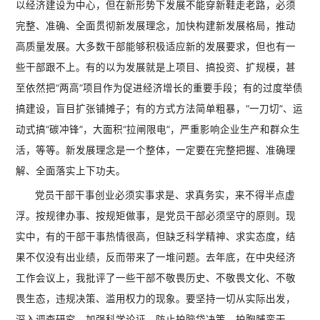
以经济建设为中心，但在新形势下发展不能穿新鞋走老路，必须
完整、准确、全面贯彻新发展理念，加快构建新发展格局，推动
高质量发展。大多数干部能够积极适应新的发展要求，但也有一
些干部跟不上。有的以为发展就是上项目、搞投资、扩规模，甚
至依然把“两高”项目作为促进经济增长的重要手段；有的过度举债
搞建设，盲目扩张铺摊子；有的方式方法简单粗暴，“一刀切”、运
动式搞“碳冲锋”，大面积“拉闸限电”，严重影响企业生产和群众生
活，等等。新发展理念是一个整体，一定要在完整把握、准确理
解、全面落实上下功夫。
党员干部干事创业必须实事求是、求真务实，来不得半点虚
浮。按规律办事、按规矩做事，是党员干部必须坚守的原则。现
实中，有的干部干事热情很高，但缺乏科学精神、求实态度，结
果不仅没有出业绩，反而带来了一堆问题。去年底，在中央经济
工作会议上，我批评了一些干部不敬畏历史、不敬畏文化、不敬
畏生态，违规决策、滥用权力的现象。要坚持一切从实际出发，
深入调查研究，加强科学论证，防止拍脑袋决策、拍胸脯蛮干。