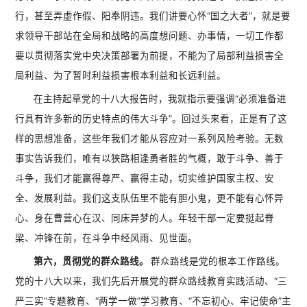
行，甚至弄虚作假、阳奉阴违。我们讲要心怀“国之大者”，就是要
求领导干部站在全局和战略的高度想问题、办事情，一切工作都
要以贯彻落实党中央决策部署为前提，不能为了局部利益损害全
局利益、为了暂时利益损害根本利益和长远利益。
在主持起草党的十八大报告时，我就指示要强调“必须准备进
行具有许多新的历史特点的伟大斗争”。回过头来看，正是有了这
样的思想准备，这些年我们才能从容应对一系列风险考验。无数
事实告诉我们，唯有以狭路相逢勇者胜的气概，敢于斗争、善于
斗争，我们才能赢得尊严、赢得主动，切实维护国家主权、安
全、发展利益。我们这支队伍里不能有胆小鬼，更不能有心怀异
心、身在曹营心在汉、同床异梦的人。年轻干部一定要挺起脊
梁、冲锋在前，在斗争中经风雨、见世面。
第六，贯彻党的群众路线。
群众路线是党的根本工作路线。
党的十八大以来，我们先后开展党的群众路线教育实践活动、“三
严三实”专题教育、“两学一做”学习教育、“不忘初心、牢记使命”主