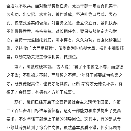
全胜决不收兵。面对新形势新任务，党员干部一定要真抓实干，
务实功、出实招、求实效，善作善成，坚决杜绝口号式、表态
式、包装式落实的做法。对当务之急，要立说立行、紧抓快办，
不能慢慢吞吞、拖拖拉拉。对长期任务，要保持战略定力和耐
心，坚持一张蓝图绘到底，滴水穿石，久久为功。要强化精准思
维，坚持“致广大而尽精微”，做到谋划时统揽大局、操作中细致精
当，以绣花功夫把工作做扎实、做到位。
第四，练就过硬本领。 古人说：“君子不患位之不尊，而患德
之不崇；不耻禄之不夥，而耻智之不博。”年轻干部要成为栋梁之
才，既要德配其位，也要才配其位，正所谓“有才无德会坏事，有
德无才会误事，有德有才方能干成事”。
现在，我们已经开启了全面建设社会主义现代化国家、向第
二个百年奋斗目标进军新征程，这对干部能力和素质提出了更高
要求。不少年轻干部走上了新的领导岗位。这其中，有的是从专
业领域跨界转到了综合性岗位，虽然基本素质不错，但实际领导