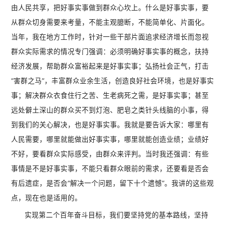
由人民共享，把好事实事做到群众心坎上。什么是好事实事，要
从群众切身需要来考量，不能主观臆断，不能简单化、片面化。
当年，我在地方工作时，针对一些干部片面追求经济增长而忽视
群众实际需求的情况专门强调：必须明确好事实事的概念，扶持
经济发展，帮助群众富裕起来是好事实事；弘扬社会正气，打击
“害群之马”，丰富群众业余生活，创造良好社会环境，也是好事实
事；解决群众衣食住行之苦、生老病死之需，是好事实事；甚至
远处僻土深山的群众买不到灯泡、肥皂之类针头线脑的小事，得
到我们的关心解决，也是好事实事。我就是要告诉大家：哪里有
人民需要，哪里就能做出好事实事，哪里就能创造业绩；业绩好
不好，要看群众实际感受，由群众来评判。当时我还强调：有些
事情是不是好事实事，不能只看群众眼前的需求，还要看是否会
有后遗症，是否会“解决一个问题，留下十个遗憾”。我讲的这些观
点，现在也是适用的。
实现第二个百年奋斗目标，我们要坚持党的基本路线，坚持