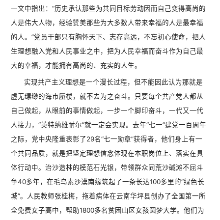
一文中指出：“历史承认那些为共同目标劳动因而自己变得高尚的
人是伟大人物，经验赞美那些为大多数人带来幸福的人是最幸福
的人。”党员干部只有胸怀天下、志存高远，不忘初心使命，把人
生理想融入党和人民事业之中，把为人民幸福而奋斗作为自己最
大的幸福，才能拥有高尚的、充实的人生。
实现共产主义理想是一个漫长过程，但不能因此认为那就是
虚无缥缈的海市蜃楼，就不去为之奋斗。只要每个共产党人都从
自己做起，从眼前的事情做起，一步一个脚印奋斗，一代又一代
人接力，“英特纳雄耐尔”就一定会实现。去年“七一”建党一百周年
之际，党中央隆重表彰了29名“七一勋章”获得者，他们身上有一
个共同品质，就是把坚定理想信念体现在本职岗位上、落实在具
体行动中。治沙造林的模范石光银，带领群众同荒沙碱滩不屈斗
争40多年，在毛乌素沙漠南缘筑起了一条长达100多里的“绿色长
城”。人民教师张桂梅，拖着病体在云南华坪县创办了全国第一所
全免费女子高中，帮助1800多名贫困山区女孩圆梦大学。他们为