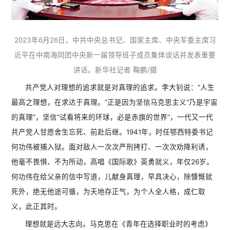
2023年6月26日，中共中央总书记、国家主席、中央军委主席习
近平在中南海同团中央新一届领导班子成员集体谈话并发表重要
讲话。新华社记者 鞠鹏/摄
共产党人对理想的追求就是对真理的追求。李大钊说：“人生
最高之理想，在求达于真理。”正是因为坚信马克思主义“乃是宇宙
的真理”，坚信“试看将来的环球，必是赤旗的世界”，一代又一代
共产党人甘愿舍生忘死、前赴后继。1941年，时任鄂西特委书记
何功伟被捕入狱。面对敌人一次次严刑拷打、一次次劝降利诱，
他毫不畏惧、不为所动，高唱《国际歌》英勇就义，年仅26岁。
何功伟在给父亲的信中写道，儿献身真理，早具决心，除慷慨就
死外，绝无他途可循，为天地存正气，为个人全人格，成仁取
义，此正其时。
理想就是远大志向。马克思在《青年在选择职业时的考虑》